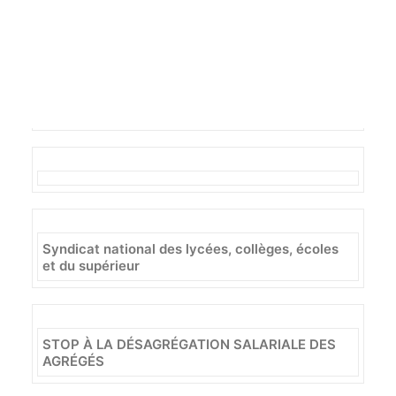
Recherche
Lettre d’information du SNALC – 30 janvier 2025
Professeurs agrégés
Syndicat national des lycées, collèges, écoles
et du supérieur
STOP À LA DÉSAGRÉGATION SALARIALE DES
AGRÉGÉS