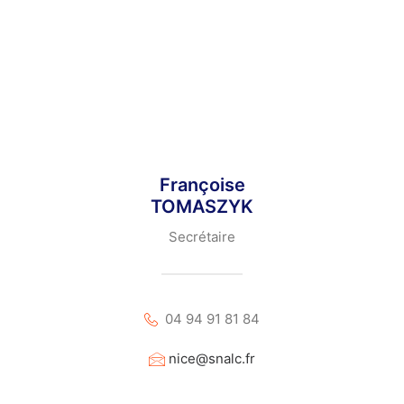
Recherche
06 83 51 36 08
d.courte@snalc.fr
Françoise
TOMASZYK
Secrétaire
04 94 91 81 84
nice@snalc.fr