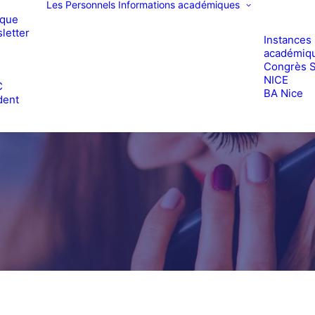
Les Personnels
Informations académiques
ique
letter
Instances
académiq
Congrès 
e
NICE
C
BA Nice
dent