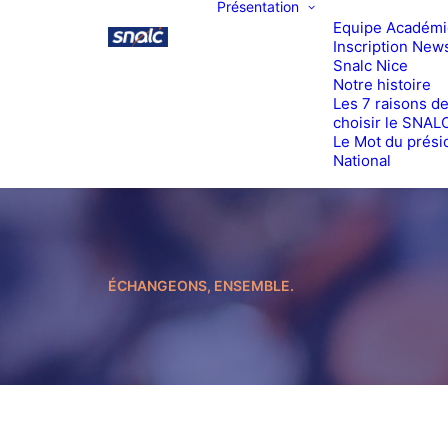
Présentation
Equipe Académ
Inscription News
Snalc Nice
Notre histoire
Les 7 raisons d
choisir le SNAL
Le Mot du prési
National
ÉCHANGEONS, ENSEMBLE.