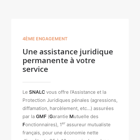
4ÈME ENGAGEMENT
Une assistance juridique
permanente à votre
service
Le
SNALC
vous offre l’Assistance et la
Protection Juridiques pénales (agressions,
diffamation, harcèlement, etc…) assurées
par la
GMF
(
G
arantie
M
utuelle des
er
F
onctionnaires), 1
assureur mutualiste
français, pour une économie nette