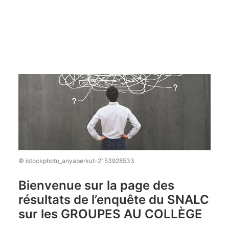
Recherche
© istockphoto_anyaberkut-2153928533
Bienvenue sur la page des
résultats de l’enquête du SNALC
sur les
G
R
O
U
P
E
S
A
U
C
O
L
L
È
G
E