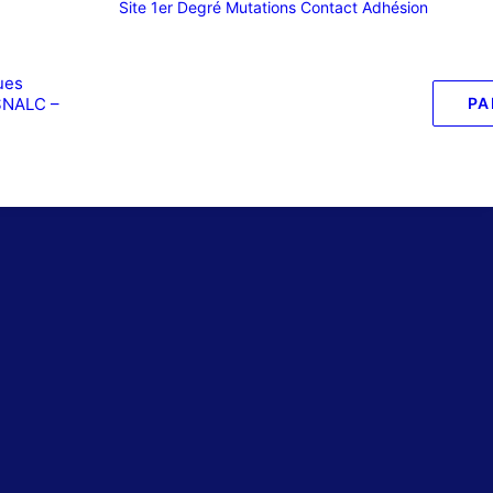
Site 1er Degré
Mutations
Contact
Adhésion
ues
SNALC –
PA