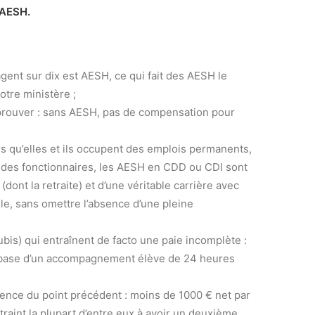
 AESH.
agent sur dix est AESH, ce qui fait des AESH le
otre ministère ;
 à prouver : sans AESH, pas de compensation pour
;
ors qu’elles et ils occupent des emplois permanents,
r des fonctionnaires, les AESH en CDD ou CDI sont
 (dont la retraite) et d’une véritable carrière avec
le, sans omettre l’absence d’une pleine
bis) qui entraînent de facto une paie incomplète :
 base d’un accompagnement élève de 24 heures
ence du point précédent : moins de 1000 € net par
raint la plupart d’entre eux à avoir un deuxième,