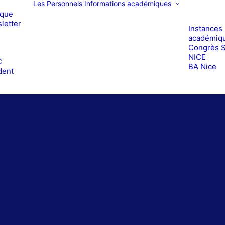
Les Personnels
Informations académiques
ique
letter
Instances
académiq
Congrès 
e
NICE
C
BA Nice
dent