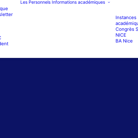
Les Personnels
Informations académiques
ique
letter
Instances
académiq
Congrès 
e
NICE
C
BA Nice
dent