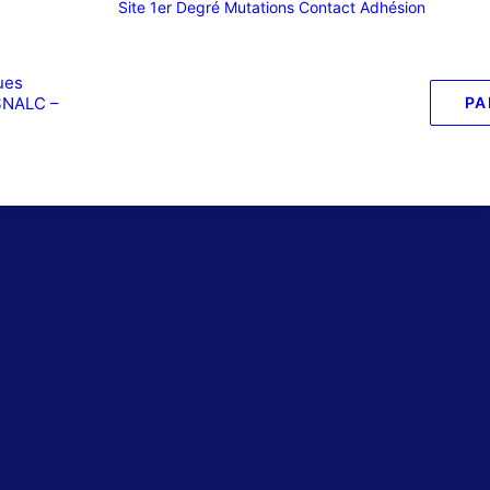
Site 1er Degré
Mutations
Contact
Adhésion
ues
SNALC –
PA