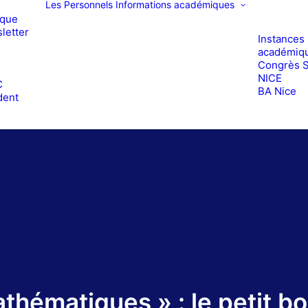
Les Personnels
Informations académiques
ique
letter
Instances
académiq
Congrès 
e
NICE
C
BA Nice
dent
mathématiques » : le petit bo