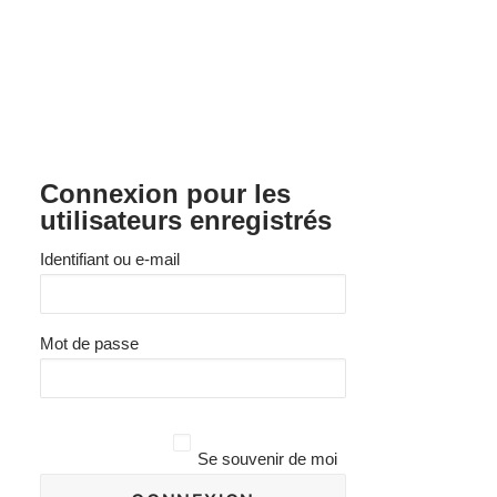
Recherche
Ce contenu n’est accessible qu’aux membres du site.
Si vous êtes inscrit, veuillez vous connecter. Les
nouveaux utilisateurs peuvent s'inscrire ci-dessous.
Connexion pour les
utilisateurs enregistrés
Identifiant ou e-mail
Mot de passe
Se souvenir de moi