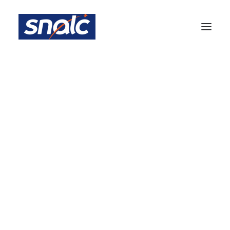
Equipe Académique
Inscription Newsletter Snalc Nice
Notre histoire
Les 7 raisons de choisir le SNALC
Le Mot du président National
Mouvement INTER
Instances académiques
2024
Congrès SNALC – NICE
BA Nice
4 NOVEMBRE 2023
|
IN
ACTUALITÉS 2023-2024
,
MUTATION INTER
PARTIE ADHÉRENTS
Votre fiche adhérent
S1