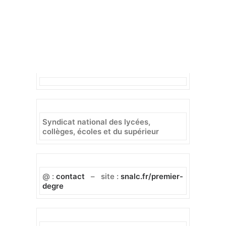
Lettre d’information SNALC – 15 mars
Recherche
2024
Professeurs des écoles
Syndicat national des lycées,
collèges, écoles et du supérieur
@ :
contact
– site :
snalc.fr/premier-
degre