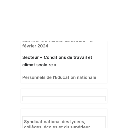
3 FÉVRIER 2024
|
IN
ACTUALITÉS 2023-2024
Recherche
Lettre d’information du SNALC – 2
février 2024
Secteur « Conditions de travail et
climat scolaire »
Personnels de l’Education nationale
Syndicat national des lycées,
collèges, écoles et du supérieur