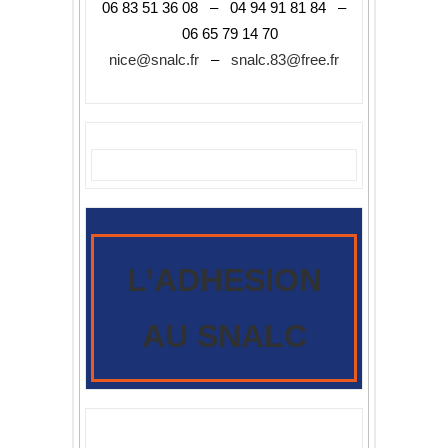
06 83 51 36 08 – 04 94 91 81 84 –
06 65 79 14 70
nice@snalc.fr
–
snalc.83@free.fr
L’ADHESION
AU SNALC