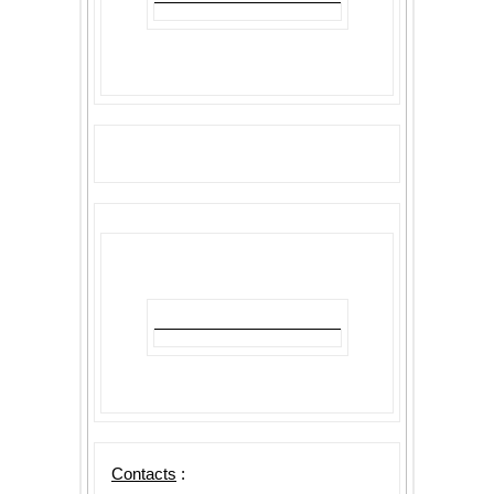
Con
t
acts
: