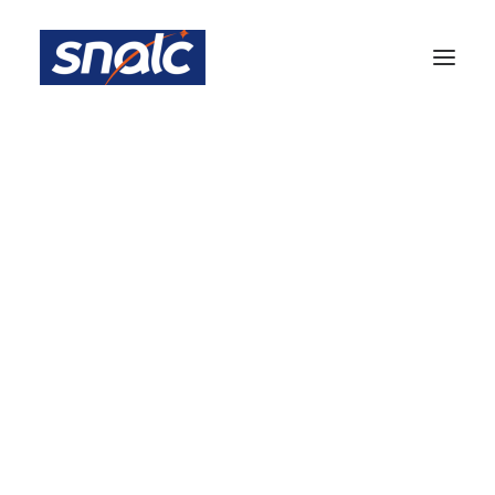
Equipe Académique
Inscription Newsletter Snalc Nice
Notre histoire
Les 7 raisons de choisir le SNALC
Le Mot du président National
Dossier de presse
Instances académiques
SNALC 2024
Congrès SNALC – NICE
BA Nice
3 SEPTEMBRE 2024
|
IN
ACTUALITÉS 2024-2025
PARTIE ADHÉRENTS
Votre fiche adhérent
S1