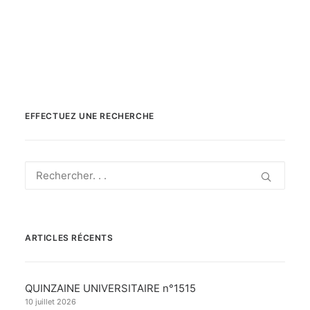
DL du SNALC au CSAA du 6 mars 2025
Recherche
EFFECTUEZ UNE RECHERCHE
ARTICLES RÉCENTS
QUINZAINE UNIVERSITAIRE n°1515
10 juillet 2026