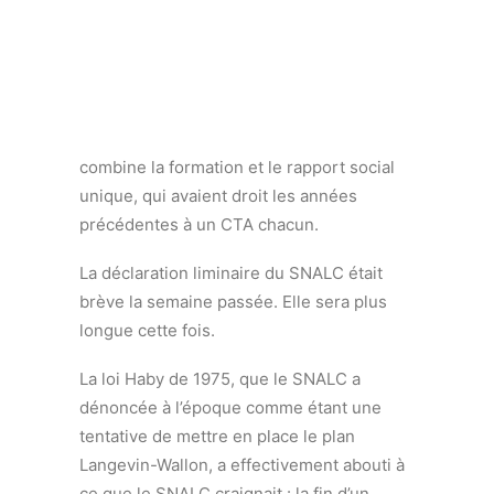
Déclaration liminaire du SNALC au CSAA
du 26 juin 2023
Recherche
Madame la rectrice, monsieur le secrétaire
général, mesdames et messieurs, l’ordre
du jour de ce CSAA est chargé, puisqu’il
combine la formation et le rapport social
unique, qui avaient droit les années
précédentes à un CTA chacun.
La déclaration liminaire du SNALC était
brève la semaine passée. Elle sera plus
longue cette fois.
La loi Haby de 1975, que le SNALC a
dénoncée à l’époque comme étant une
tentative de mettre en place le plan
Langevin-Wallon, a effectivement abouti à
ce que le SNALC craignait : la fin d’un