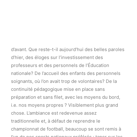
Déclaration liminaire du SNALC au CTA du 17 juin
Recherche
2020
Chassez le naturel, il revient au galop! Le monde
d’après le confinement ressemble fort à celui
d’avant. Que reste-t-il aujourd’hui des belles paroles
d’hier, des éloges sur l’investissement des
professeurs et des personnels de l’Éducation
nationale? De l’accueil des enfants des personnels
soignants, où l’on avait trop de volontaires? De la
continuité pédagogique mise en place sans
préparation et sans filet, avec les moyens du bord,
i.e. nos moyens propres ? Visiblement plus grand
chose. L’ambiance est redevenue assez
traditionnelle et, à défaut de reprendre le
championnat de football, beaucoup se sont remis à
l’un de nos sports nationaux préférés : taper sur les