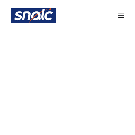
Equipe Académique
Inscription Newsletter Snalc Nice
Notre histoire
Les 7 raisons de choisir le SNALC
Le Mot du président National
Choc des savoirs : le
Instances académiques
délire continue
Congrès SNALC – NICE
BA Nice
12 NOVEMBRE 2024
|
IN
ACTUALITÉS 2024-2025
PARTIE ADHÉRENTS
Votre fiche adhérent
S1