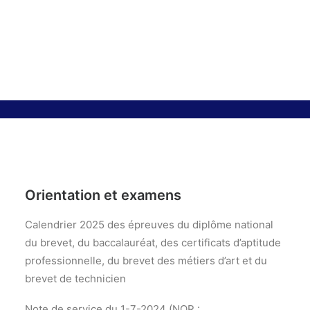
d’art et du brevet de
Recherche
technicien
4 JUILLET 2024
|
IN
ACTUALITÉS 2023-2024
Orientation et examens
Calendrier 2025 des épreuves du diplôme national
du brevet, du baccalauréat, des certificats d’aptitude
professionnelle, du brevet des métiers d’art et du
brevet de technicien
Note de service du 1-7-2024 (NOR :