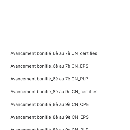
Avancement bonifié tous corps-
Recherche
année 2024
-> Conectez vous à Esterel ->
https://esterel.ac-
nice.fr
Avancement bonifié_6è au 7è CN_certifiés
Avancement bonifié_6è au 7è CN_EPS
Avancement bonifié_6è au 7è CN_PLP
Avancement bonifié_8è au 9è CN_certifiés
Avancement bonifié_8è au 9è CN_CPE
Avancement bonifié_8è au 9è CN_EPS
Avancement bonifié_8è au 9è CN_PLP