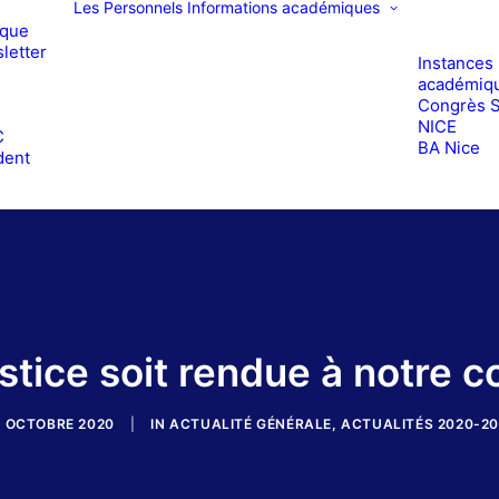
Les Personnels
Informations académiques
ique
letter
Instances
académiq
Congrès 
e
NICE
C
BA Nice
dent
stice soit rendue à notre c
6 OCTOBRE 2020
|
IN
ACTUALITÉ GÉNÉRALE
,
ACTUALITÉS 2020-20