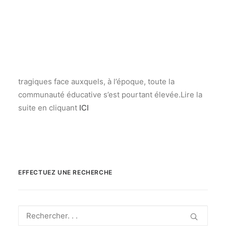
Communiqué de presse du 9 mars :
Recherche
Le SNALC, syndicat représentatif, demande avec une
grande urgence à ce que, collectivement, nous
tirions toutes et tous les leçons des événements
tragiques face auxquels, à l’époque, toute la
communauté éducative s’est pourtant élevée.Lire la
suite en cliquant
ICI
EFFECTUEZ UNE RECHERCHE