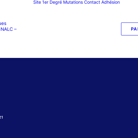
Site 1er Degré
Mutations
Contact
Adhésion
ues
SNALC –
PA
21