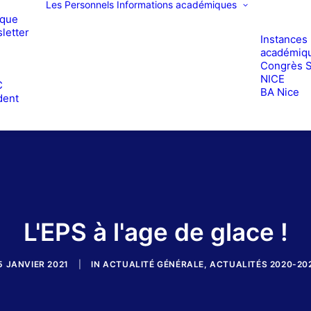
Les Personnels
Informations académiques
ique
letter
Instances
académiq
Congrès 
e
NICE
C
BA Nice
dent
L'EPS à l'age de glace !
5 JANVIER 2021
|
IN
ACTUALITÉ GÉNÉRALE
,
ACTUALITÉS 2020-20