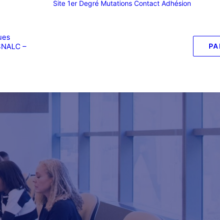
Site 1er Degré
Mutations
Contact
Adhésion
ues
SNALC –
PA