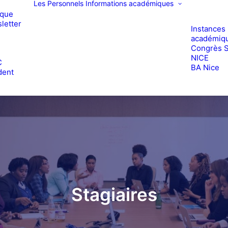
Les Personnels
Informations académiques
ique
letter
Instances
académiq
Congrès 
e
NICE
C
BA Nice
dent
Stagiaires